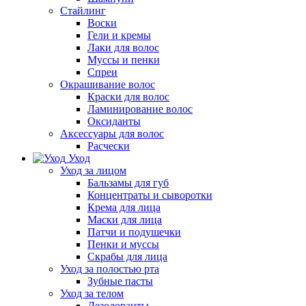
Стайлинг
Воски
Гели и кремы
Лаки для волос
Муссы и пенки
Спреи
Окрашивание волос
Краски для волос
Ламинирование волос
Оксиданты
Аксессуары для волос
Расчески
Уход
Уход за лицом
Бальзамы для губ
Концентраты и сыворотки
Крема для лица
Маски для лица
Патчи и подушечки
Пенки и муссы
Скрабы для лица
Уход за полостью рта
Зубные пасты
Уход за телом
Дезодоранты