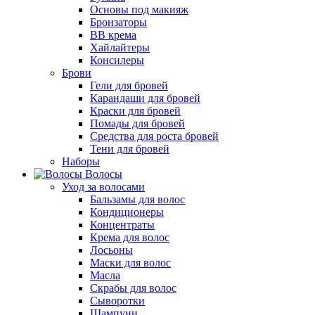
Основы под макияж
Бронзаторы
BB крема
Хайлайтеры
Консилеры
Брови
Гели для бровей
Карандаши для бровей
Краски для бровей
Помады для бровей
Средства для роста бровей
Тени для бровей
Наборы
Волосы
Уход за волосами
Бальзамы для волос
Кондиционеры
Концентраты
Крема для волос
Лосьоны
Маски для волос
Масла
Скрабы для волос
Сыворотки
Шампуни