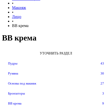
•
Макияж
•
Лицо
•
BB крема
BB крема
УТОЧНИТЬ РАЗДЕЛ
Пудры
43
Румяна
30
Основы под макияж
27
Бронзаторы
3
BB крема
9