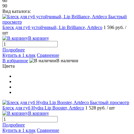
60
90
Вид каталога:
Быстрый
просмотр
Блеск для губ устойчивый, Lip Brilliance, Artdeco
1 596 руб.
/
шт
В корзину
Подробнее
Купить в 1 клик
Сравнение
В избранное
В наличии
Цвета
Быстрый просмотр
Блеск для губ Hydra Lip Booster, Artdeco
1 528 руб.
/ шт
В корзину
Подробнее
Купить в 1 клик
Сравнение