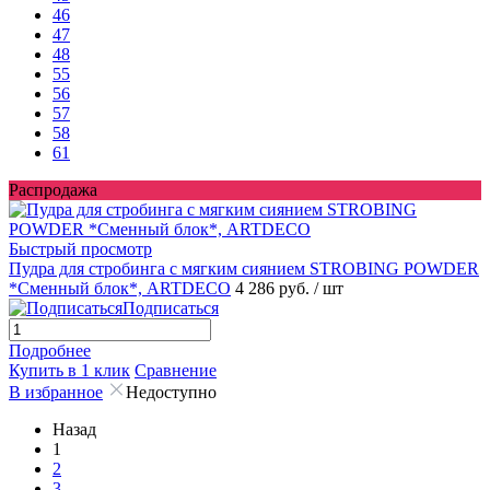
46
47
48
55
56
57
58
61
Распродажа
Быстрый просмотр
Пудра для стробинга с мягким сиянием STROBING POWDER
*Сменный блок*, ARTDECO
4 286 руб.
/ шт
Подписаться
Подробнее
Купить в 1 клик
Сравнение
В избранное
Недоступно
Назад
1
2
3