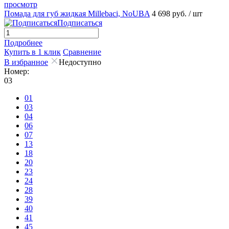
просмотр
Помада для губ жидкая Millebaci, NoUBA
4 698 руб.
/ шт
Подписаться
Подробнее
Купить в 1 клик
Сравнение
В избранное
Недоступно
Номер:
03
01
03
04
06
07
13
18
20
23
24
28
39
40
41
45