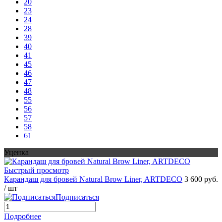
20
23
24
28
39
40
41
45
46
47
48
55
56
57
58
61
Уценка
Быстрый просмотр
Карандаш для бровей Natural Brow Liner, ARTDECO
3 600 руб.
/ шт
Подписаться
Подробнее