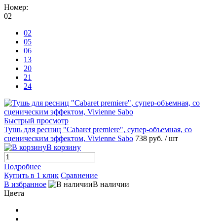
Номер:
02
02
05
06
13
20
21
24
Быстрый просмотр
Тушь для ресниц "Cabaret premiere", супер-объемная, со
сценическим эффектом, Vivienne Sabo
738 руб.
/ шт
В корзину
Подробнее
Купить в 1 клик
Сравнение
В избранное
В наличии
Цвета