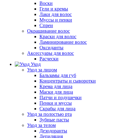
Воски
Гели и кремы
Лаки для волос
Муссы и пенки
Спреи
Окрашивание волос
Краски для волос
Ламинирование волос
Оксиданты
Аксессуары для волос
Расчески
Уход
Уход за лицом
Бальзамы для губ
Концентраты и сыворотки
Крема для лица
Маски для лица
Патчи и подушечки
Пенки и муссы
Скрабы для лица
Уход за полостью рта
Зубные пасты
Уход за телом
Дезодоранты
Депиляция