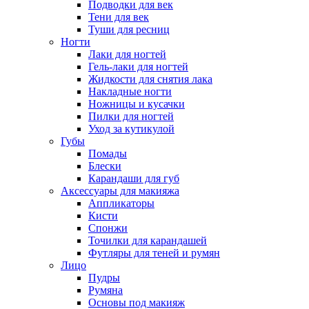
Подводки для век
Тени для век
Туши для ресниц
Ногти
Лаки для ногтей
Гель-лаки для ногтей
Жидкости для снятия лака
Накладные ногти
Ножницы и кусачки
Пилки для ногтей
Уход за кутикулой
Губы
Помады
Блески
Карандаши для губ
Аксессуары для макияжа
Аппликаторы
Кисти
Спонжи
Точилки для карандашей
Футляры для теней и румян
Лицо
Пудры
Румяна
Основы под макияж