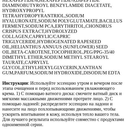
HEXAPEPTIDE-8,HEXAPEPTIDE-9,DIPEPTIDE
DIAMINOBUTYROYL BENZYLAMIDE DIACETATE,
HYDROXYPROPYL
TETRAHYDROPYRANTRIOL,SODIUM
HYALURONATE,SODIUM POLYGLUTAMATE,BACILLUS
FERMENT,SODIUM PCA,ERYTHRITOL,CHONDRUS
CRISPUS EXTRACT,HYDROLYZED
COLLAGEN,CAPRYLIC/CAPRIC
TRIGLYCERIDE,HYDROGENATED RAPESEED
OIL,HELIANTHUS ANNUUS (SUNFLOWER) SEED
OIL,BETA-CAROTENE,TOCOPHEROL,PEG/PPG-35/40
DIMETHYL ETHER,SODIUM METHYL STEAROYL
TAURATE,CAPRYLYL
GLYCOL,ETHYLHEXYLGLYCERIN,XANTHAN
GUM,PARFUM,SODIUM HYDROXIDE,DISODIUM EDTA
Инструкции
: Используйте эссенцию утром и вечером после
этапа очищения и перед использованием увлажняющего
крема. 1) С помощью ватного диска: смочите ватный диск и
мягкими массажными движениями протрите лицо. 2) С
помощью ладоней: распределите эссенцию на ладони и
нанесите на лицо похлопывающими движениями, чтобы
ускорить впитывание в кожу, используя тепло вашего тела.
Для лучшего результата используйте совместно с продуктами
одноименной серии.