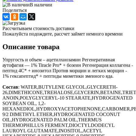
В наличии
Поделиться
Рассчитываем стоимость доставки
Пожалуйста подождите, рассчет займет немного времени
Описание товара
Упругость и объем – ацетилхиозамин Регенеративная
аутофагия — 1% Tiracle Pro* + бозеин Регенерация коллагена -
пептид 4С* + инозитол Против морщин и легких морщин -
1% гексапептид* + пептиды миметики змеиного яда.
Состав
: WATER,BUTYLENE GLYCOL,GLYCERETH-
26,DIMETHICONE,TREHALOSE,GLYCERIN,BETAINE,TRI
ANOIN,POLYGLYCERYL-10 STEARATE,HYDROGENATED
SOYBEAN OIL, 1,2-
HEXANEDIOL,HYDROXYACETOPHENONE,CARBOMER,PE
9/2 DIMETHYL ETHER,HYDROGENATED COCONUT
OIL,HYDROGENATED PALM OIL,THERMUS
THERMOPHILLUS FERMENT,DIOCTYLDODECYL
LAUROYL GLUTAMATE,INOSITOL,ACETYL